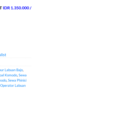
T
IDR
1.350.000 /
list
our Labuan Bajo
,
pal Komodo
,
Sewa
modo
,
Sewa Phinisi
 Operator Labuan