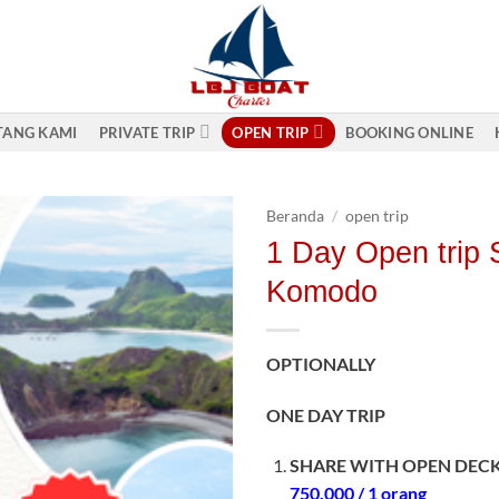
TANG KAMI
PRIVATE TRIP
OPEN TRIP
BOOKING ONLINE
Beranda
/
open trip
1 Day Open trip S
Add to
Komodo
wishlist
OPTIONALLY
ONE DAY TRIP
SHARE WITH OPEN DEC
750.000 / 1 orang