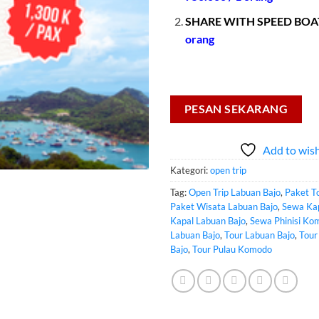
SHARE WITH SPEED BOA
orang
PESAN SEKARANG
Add to wish
Kategori:
open trip
Tag:
Open Trip Labuan Bajo
,
Paket T
Paket Wisata Labuan Bajo
,
Sewa Ka
Kapal Labuan Bajo
,
Sewa Phinisi Ko
Labuan Bajo
,
Tour Labuan Bajo
,
Tour
Bajo
,
Tour Pulau Komodo